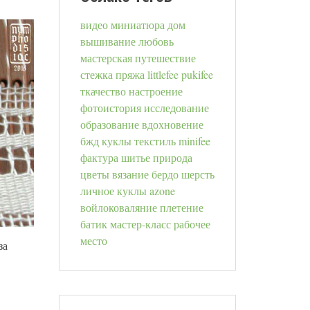
видео
миниатюра
дом
вышивание
любовь
мастерская
путешествие
стежка
пряжа
littlefee
pukifee
ткачество
настроение
фотоистория
исследование
образование
вдохновение
бжд куклы
текстиль
minifee
фактура
шитье
природа
цветы
вязание
бердо
шерсть
личное
куклы azone
войлоковаляние
плетение
батик
мастер-класс
рабочее
место
за