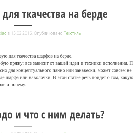
для ткачества на берде
iac
в
15.03.2016
. Опубликовано
Текстиль
зую для ткачества шарфов на берде.
бую пряжу: все зависит от вашей идеи и техники исполнения. 
сно для концептуального панно или занавески, может совсем не
де шарфа или наволочки. В этой статье речь пойдет о том, каку
рде и почему.
рдо и что с ним делать?