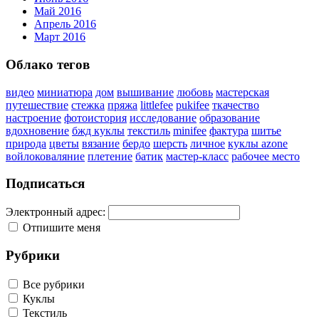
Май 2016
Апрель 2016
Март 2016
Облако тегов
видео
миниатюра
дом
вышивание
любовь
мастерская
путешествие
стежка
пряжа
littlefee
pukifee
ткачество
настроение
фотоистория
исследование
образование
вдохновение
бжд куклы
текстиль
minifee
фактура
шитье
природа
цветы
вязание
бердо
шерсть
личное
куклы azone
войлоковаляние
плетение
батик
мастер-класс
рабочее место
Подписаться
Электронный адрес:
Отпишите меня
Рубрики
Все рубрики
Куклы
Текстиль