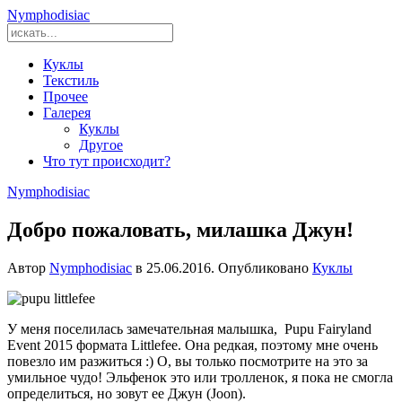
Nymphodisiac
Куклы
Текстиль
Прочее
Галерея
Куклы
Другое
Что тут происходит?
Nymphodisiac
Добро пожаловать, милашка Джун!
Автор
Nymphodisiac
в
25.06.2016
. Опубликовано
Куклы
У меня поселилась замечательная малышка, Pupu Fairyland
Event 2015 формата Littlefee. Она редкая, поэтому мне очень
повезло им разжиться :) О, вы только посмотрите на это за
умильное чудо! Эльфенок это или тролленок, я пока не смогла
определиться, но зовут ее Джун (Joon).