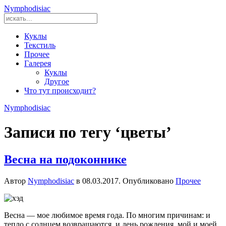
Nymphodisiac
Куклы
Текстиль
Прочее
Галерея
Куклы
Другое
Что тут происходит?
Nymphodisiac
Записи по тегу ‘цветы’
Весна на подоконнике
Автор
Nymphodisiac
в
08.03.2017
. Опубликовано
Прочее
Весна — мое любимое время года. По многим причинам: и
тепло с солнцем возвращаются, и день рождения, мой и моей