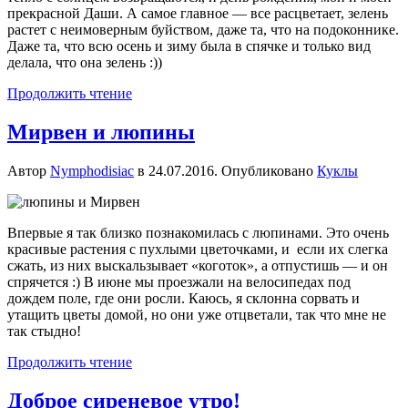
прекрасной Даши. А самое главное — все расцветает, зелень
растет с неимоверным буйством, даже та, что на подоконнике.
Даже та, что всю осень и зиму была в спячке и только вид
делала, что она зелень :))
Продолжить чтение
Мирвен и люпины
Автор
Nymphodisiac
в
24.07.2016
. Опубликовано
Куклы
Впервые я так близко познакомилась с люпинами. Это очень
красивые растения с пухлыми цветочками, и если их слегка
сжать, из них выскальзывает «коготок», а отпустишь — и он
спрячется :) В июне мы проезжали на велосипедах под
дождем поле, где они росли. Каюсь, я склонна сорвать и
утащить цветы домой, но они уже отцветали, так что мне не
так стыдно!
Продолжить чтение
Доброе сиреневое утро!