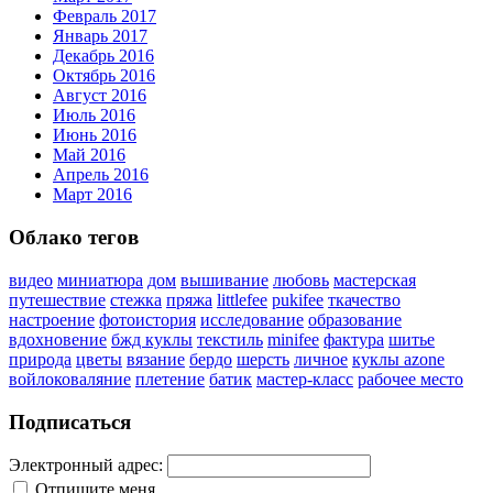
Февраль 2017
Январь 2017
Декабрь 2016
Октябрь 2016
Август 2016
Июль 2016
Июнь 2016
Май 2016
Апрель 2016
Март 2016
Облако тегов
видео
миниатюра
дом
вышивание
любовь
мастерская
путешествие
стежка
пряжа
littlefee
pukifee
ткачество
настроение
фотоистория
исследование
образование
вдохновение
бжд куклы
текстиль
minifee
фактура
шитье
природа
цветы
вязание
бердо
шерсть
личное
куклы azone
войлоковаляние
плетение
батик
мастер-класс
рабочее место
Подписаться
Электронный адрес:
Отпишите меня