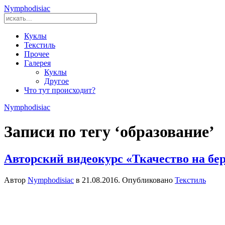
Nymphodisiac
Куклы
Текстиль
Прочее
Галерея
Куклы
Другое
Что тут происходит?
Nymphodisiac
Записи по тегу ‘образование’
Авторский видеокурс «Ткачество на бе
Автор
Nymphodisiac
в
21.08.2016
. Опубликовано
Текстиль