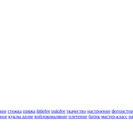
вие
стежка
пряжа
littlefee
pukifee
ткачество
настроение
фотоистор
ное
куклы azone
войлоковаляние
плетение
батик
мастер-класс
ра