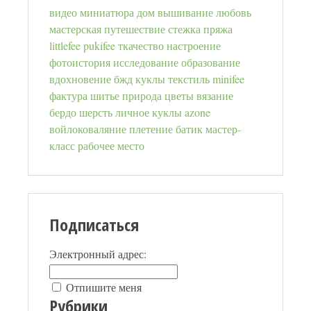
видео
миниатюра
дом
вышивание
любовь
мастерская
путешествие
стежка
пряжа
littlefee
pukifee
ткачество
настроение
фотоистория
исследование
образование
вдохновение
бжд куклы
текстиль
minifee
фактура
шитье
природа
цветы
вязание
бердо
шерсть
личное
куклы azone
войлоковаляние
плетение
батик
мастер-
класс
рабочее место
Подписаться
Электронный адрес:
Отпишите меня
Рубрики