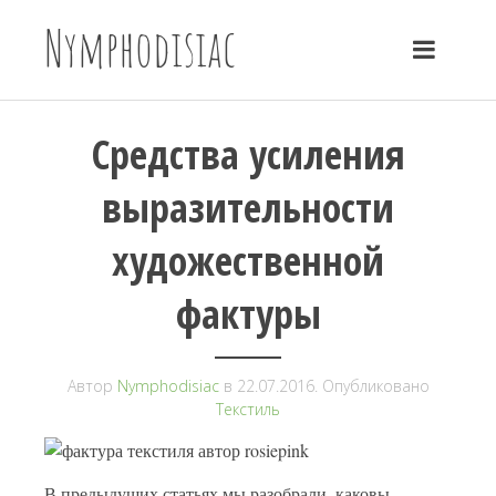
Nymphodisiac
Средства усиления
выразительности
художественной
фактуры
Автор
Nymphodisiac
в
22.07.2016
. Опубликовано
Текстиль
В предыдущих статьях мы разобрали, каковы